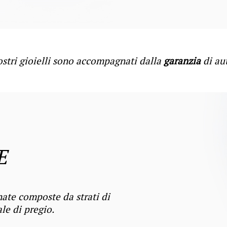
nostri gioielli sono accompagnati dalla
garanzia
di aut
E
inate
composte da strati di
le di pregio.