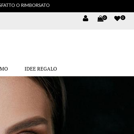
DISFATTO O RIMBORSATO
0
0
OMO
IDEE REGALO