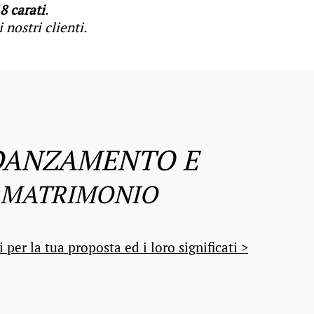
8 carati
.
nostri clienti.
DANZAMENTO
E
MATRIMONIO
i per la tua proposta ed i loro significati >