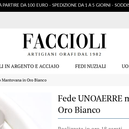
A PARTIRE DA 100 EURO - SPEDIZIONE DA 1 A 5 GIORNI - SOD
LI IN ARGENTO E ACCIAIO
FEDI NUZIALI
U
Mantovana in Oro Bianco
Fede UNOAERRE m
Oro Bianco
Realizzata in oro 18 carati.