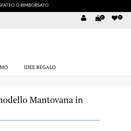
DISFATTO O RIMBORSATO
0
0
OMO
IDEE REGALO
odello Mantovana in